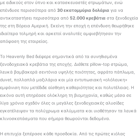
με ειδικούς στον ύπνο και κατασκευαστές στρωμάτων, ενώ
επένδυσε περισσότερα από
30 εκατομμύρια δολάρια
για να
αντικαταστήσει περισσότερα από
52.000 κρεβάτια
στα ξενοδοχεία
της στη Βόρεια Αμερική. Εκείνη την εποχή η επένδυση θεωρήθηκε
ιδιαίτερα τολμηρή και αρκετοί αναλυτές αμφισβήτησαν την
απόφαση της εταιρείας.
Το Heavenly Bed διέφερε σημαντικά από τα συνηθισμένα
ξενοδοχειακά κρεβάτια της εποχής. Διέθετε pillow-top στρώμα,
λευκά βαμβακερά σεντόνια υψηλής ποιότητας, αφράτο πάπλωμα,
duvet, πολλαπλά μαξιλάρια και μία εντυπωσιακή «ολόλευκη»
εμφάνιση που μετέδιδε αίσθηση καθαριότητας και πολυτέλειας. Η
εικόνα αυτή επηρέασε ολόκληρη τη βιομηχανία, καθώς μέσα σε
λίγα χρόνια σχεδόν όλες οι μεγάλες ξενοδοχειακές αλυσίδες
εγκατέλειψαν τα πολύχρωμα καλύμματα και υιοθέτησαν τα λευκά
κλινοσκεπάσματα που σήμερα θεωρούνται δεδομένα.
Η επιτυχία ξεπέρασε κάθε προσδοκία. Από τις πρώτες κιόλας