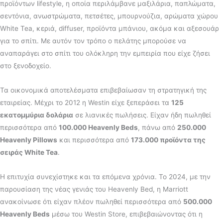
προϊόντων lifestyle, η οποία περιλάμβανε μαξιλάρια, παπλώματα,
σεντόνια, ανωστρώματα, πετσέτες, μπουρνούζια, αρώματα χώρου
White Tea, κεριά, diffuser, προϊόντα μπάνιου, ακόμα και αξεσουάρ
για το σπίτι. Με αυτόν τον τρόπο ο πελάτης μπορούσε να
αναπαράγει στο σπίτι του ολόκληρη την εμπειρία που είχε ζήσει
στο ξενοδοχείο.
Τα οικονομικά αποτελέσματα επιβεβαίωσαν τη στρατηγική της
εταιρείας. Μέχρι το 2012 η Westin είχε ξεπεράσει τα
125
εκατομμύρια δολάρια
σε λιανικές πωλήσεις. Είχαν ήδη πωληθεί
περισσότερα από
100.000 Heavenly Beds
, πάνω από
250.000
Heavenly Pillows
και περισσότερα από
173.000 προϊόντα της
σειράς White Tea
.
Η επιτυχία συνεχίστηκε και τα επόμενα χρόνια. Το 2024, με την
παρουσίαση της νέας γενιάς του Heavenly Bed, η Marriott
ανακοίνωσε ότι είχαν πλέον πωληθεί περισσότερα από
500.000
Heavenly Beds
μέσω του Westin Store, επιβεβαιώνοντας ότι η