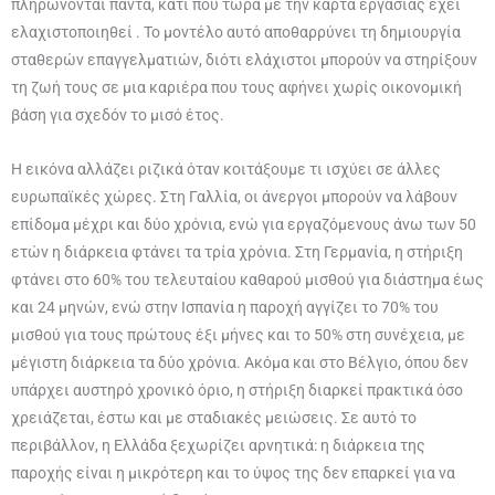
πληρώνονται πάντα, κάτι που τώρα με την κάρτα εργασίας έχει
ελαχιστοποιηθεί . Το μοντέλο αυτό αποθαρρύνει τη δημιουργία
σταθερών επαγγελματιών, διότι ελάχιστοι μπορούν να στηρίξουν
τη ζωή τους σε μια καριέρα που τους αφήνει χωρίς οικονομική
βάση για σχεδόν το μισό έτος.
Η εικόνα αλλάζει ριζικά όταν κοιτάξουμε τι ισχύει σε άλλες
ευρωπαϊκές χώρες. Στη Γαλλία, οι άνεργοι μπορούν να λάβουν
επίδομα μέχρι και δύο χρόνια, ενώ για εργαζόμενους άνω των 50
ετών η διάρκεια φτάνει τα τρία χρόνια. Στη Γερμανία, η στήριξη
φτάνει στο 60% του τελευταίου καθαρού μισθού για διάστημα έως
και 24 μηνών, ενώ στην Ισπανία η παροχή αγγίζει το 70% του
μισθού για τους πρώτους έξι μήνες και το 50% στη συνέχεια, με
μέγιστη διάρκεια τα δύο χρόνια. Ακόμα και στο Βέλγιο, όπου δεν
υπάρχει αυστηρό χρονικό όριο, η στήριξη διαρκεί πρακτικά όσο
χρειάζεται, έστω και με σταδιακές μειώσεις. Σε αυτό το
περιβάλλον, η Ελλάδα ξεχωρίζει αρνητικά: η διάρκεια της
παροχής είναι η μικρότερη και το ύψος της δεν επαρκεί για να