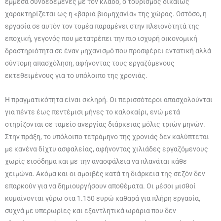
έμμεσα συνδεδεμένες με τον κλάδο, ο τουρισμός δικαίως
χαρακτηρίζεται ως η «βαριά βιομηχανία» της χώρας. Ωστόσο, η
εργασία σε αυτόν τον τομέα παραμένει στην πλειονότητά της
εποχική, γεγονός που μετατρέπει την πιο ισχυρή οικονομική
δραστηριότητα σε έναν μηχανισμό που προσφέρει εντατική αλλά
σύντομη απασχόληση, αφήνοντας τους εργαζόμενους
εκτεθειμένους για το υπόλοιπο της χρονιάς.
Η πραγματικότητα είναι σκληρή. Οι περισσότεροι απασχολούνται
για πέντε έως πεντέμισι μήνες το καλοκαίρι, ενώ μετά
στηρίζονται σε ταμείο ανεργίας διάρκειας μόλις τριών μηνών.
Στην πράξη, το υπόλοιπο τετράμηνο της χρονιάς δεν καλύπτεται
με κανένα δίχτυ ασφαλείας, αφήνοντας χιλιάδες εργαζόμενους
χωρίς εισόδημα και με την ανασφάλεια να πλανάται κάθε
χειμώνα. Ακόμα και οι αμοιβές κατά τη διάρκεια της σεζόν δεν
επαρκούν για να δημιουργήσουν αποθέματα. Οι μέσοι μισθοί
κυμαίνονται γύρω στα 1.150 ευρώ καθαρά για πλήρη εργασία,
συχνά με υπερωρίες και εξαντλητικά ωράρια που δεν