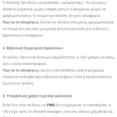
Ο πελάτης δεν θέλει να αισθανθεί «ακόμα ένας». Το να κάνεις
check-in μηχανικά, χωρίς επαφή ματιών ή ακομα και χωρίς να
χρησιμοποιήσεις το όνομα του πελάτη, δείχνει αδιαφορία.
Πώς να το αποφύγεις:
Κοίτα τον πελάτη στα μάτια, χρησιμοποίησε
το όνομα του και κάνε μια μικρή φιλική ερώτηση για να δείξεις
προσωπικό ενδιαφέρον.
3. Μηδενική διαχείριση παραπόνων
Το να λες «δεν είναι δική μου αρμοδιότητα» ή «δεν μπορώ να κάνω
κάτι» είναι καταστροφικό.
Πώς να το αποφύγεις:
Δείξε ενσυναίσθηση, κράτα ψύχραιμη
στάση και ανέλαβε πρωτοβουλία να βρεις λύση ή να κατευθύνεις
σωστά τον πελάτη.
4. Υπερβολική χρήση τεχνικής ορολογίας
Όταν λες στον πελάτη «το
PMS
δεν ενημέρωσε το rooming list» ή
«δεν έχει sync το channel manager», εκείνος απλώς μπερδεύεται.