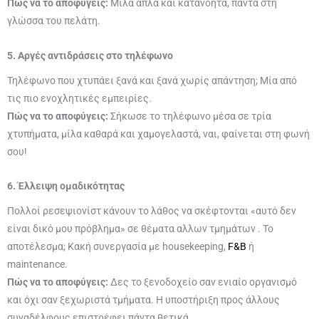
Πώς να το αποφύγεις:
Μίλα απλά και κατανοητά, πάντα στη
γλώσσα του πελάτη.
5. Αργές αντιδράσεις στο τηλέφωνο
Τηλέφωνο που χτυπάει ξανά και ξανά χωρίς απάντηση; Μία από
τις πιο ενοχλητικές εμπειρίες.
Πώς να το αποφύγεις:
Σήκωσε το τηλέφωνο μέσα σε τρία
χτυπήματα, μίλα καθαρά και χαμογελαστά, ναι, φαίνεται στη φωνή
σου!
6. Έλλειψη ομαδικότητας
Πολλοί ρεσεψιονίστ κάνουν το λάθος να σκέφτονται «αυτό δεν
είναι δικό μου πρόβλημα» σε θέματα αλλων τμημάτων . Το
αποτέλεσμα; Κακή συνεργασία με housekeeping,
F&B
ή
maintenance.
Πώς να το αποφύγεις:
Δες το ξενοδοχείο σαν ενιαίο οργανισμό
και όχι σαν ξεχωριστά τμήματα. Η υποστήριξη προς άλλους
συναδέλφους επιστρέφει πάντα θετικά.