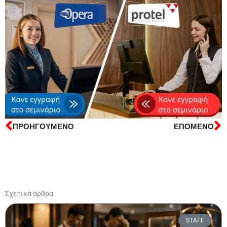
ΠΡΟΗΓΟΥΜΕΝΟ
ΕΠΟΜΕΝΟ
Prev
N
Σχετικά άρθρα
STAFF