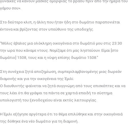
γυναίκες να κάνουν μάσκες ομορφίας το βράδυ πριν από την ημέρα του
γάμου σου».
Στο δεύτερο κλιπ, η άλλη που ήταν ήδη στο δωμάτιο παραπονιέται
έντονα και βρίζοντας στον υπεύθυνο της υποδοχής.
“Μόλις έβαλες μια ολόκληρη οικογένεια στο δωμάτιό μου στις 23.30
την ωρα που κάναμε ντους. Νομίζαμε ότι μας ληστεύουν. Είμαι [στο
δωμάτιο] 1508, τους και η νύφη επίσης δωμάτιο 1508.”
Στη συνέχεια ζητά αποζημίωση, συμπεριλαμβανομένης μιας δωρεάν
διαμονής και για την οικογένεια της Έμιλi.
Ο διευθυντής φαίνεται να ζητά συγγνώμη από τους επισκέπτες και να
τους λέει ότι θα γράψει τα πάντα σε χαρτιά επειδή το σύστημα
υπολογιστή του ξενοδοχείου είναι εκτός λειτουργίας.
Η Έμιλι εξήγησε αργότερα ότι το θέμα επιλύθηκε και στην οικογένειά
της δόθηκε ένα νέο δωμάτιο για τη διαμονή.