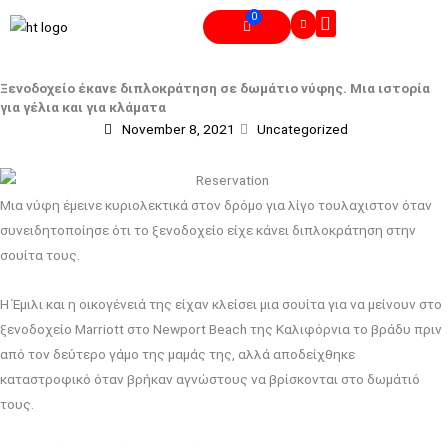
Skip
0
Cart
to
Γνησιότητα Πιστοποιητικού
content
Ξενοδοχείο έκανε διπλοκράτηση σε δωμάτιο νύφης. Μια ιστορία
για γέλια και για κλάματα
November 8, 2021
Uncategorized
Μια νύφη έμεινε κυριολεκτικά στον δρόμο για λίγο τουλαχιστον όταν
συνειδητοποίησε ότι το ξενοδοχείο είχε κάνει διπλοκράτηση στην
σουίτα τους.
Η Έμιλι και η οικογένειά της είχαν κλείσει μια σουίτα για να μείνουν στο
ξενοδοχείο Marriott στο Newport Beach της Καλιφόρνια το βράδυ πριν
από τον δεύτερο γάμο της μαμάς της, αλλά αποδείχθηκε
καταστροφικό όταν βρήκαν αγνώστους να βρίσκονται στο δωμάτιό
τους.