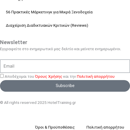
56 Πρακτικές Μάρκετινγκ για Μικρά Ξενοδοχεία
Διαχείριση Διαδικτυακών Κριτικών (Reviews)
Newsletter
Εγγραφείτε στο ενημερωτικό μας δελτίο και μείνετε ενημερωμένοι.
Email
Αποδέχομαι του
Όρους Χρήσης
και την
Πολιτική απορρήτου
Subscribe
© All rights reserved 2025 HotelTraining.gr
Όροι & Προϋποθέσεις
Πολιτική απορρήτου