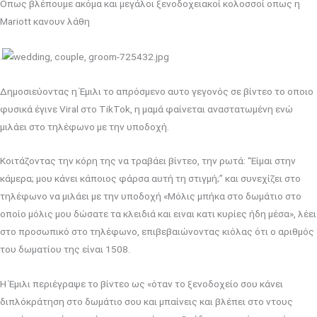
Οπως βλέπουμε ακόμα και μεγάλοι ξενοδοχειακοί κολοσσοί οπως η
Mariott κανουν λάθη
.
Δημοσιεύοντας η Έμιλι το απρόσμενο αυτο γεγονός σε βίντεο το οποιο
φυσικά έγινε Viral στο TikTok, η μαμά φαίνεται αναστατωμένη ενώ
μιλάει στο τηλέφωνο με την υποδοχή.
Κοιτάζοντας την κόρη της να τραβάει βίντεο, την ρωτά: “Είμαι στην
κάμερα; μου κάνει κάποιος φάρσα αυτή τη στιγμή;” και συνεχίζει στο
τηλέφωνο να μιλάει με την υποδοχή «Μόλις μπήκα στο δωμάτιο στο
οποίο μόλις μου δώσατε τα κλειδιά και ειναι κατι κυρίες ήδη μέσα», λέει
στο προσωπικό στο τηλέφωνο, επιβεβαιώνοντας κιόλας ότι ο αριθμός
του δωματίου της είναι 1508.
Η Έμιλι περιέγραψε το βίντεο ως «όταν το ξενοδοχείο σου κάνει
διπλόκράτηση στο δωμάτιο σου και μπαίνεις και βλέπει στο ντους