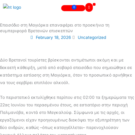
Skip
0
Cart
to
Γνησιότητα Πιστοποιητικού
content
Επεισόδιο στη Μαγιόρκα επαναφέρει στο προσκήνιο τη
συμπεριφορά Βρετανών επισκεπτών
February 18, 2026
Uncategorized
Δύο Βρετανοί τουρίστες βρίσκονται αντιμέτωποι ακόμη και με
δεκαετή κάθειρξη, μετά από σοβαρό επεισόδιο που σημειώθηκε σε
κατάστημα εστίασης στη Μαγιόρκα, όταν το προσωπικό αρνήθηκε
να τους σερβίρει επιπλέον αλκοόλ.
Το περιστατικό εκτυλίχθηκε περίπου στις 02:00 τα ξημερώματα της
22ας Ιουνίου του περασμένου έτους, σε εστιατόριο στην περιοχή
Παλμανόβα, κοντά στο Μαγκαλούφ. Σύμφωνα με τις αρχές, οι
εργαζόμενοι είχαν προηγουμένως διακόψει την εξυπηρέτηση των
δύο ανδρών, καθώς –όπως καταγγέλλεται– παρενοχλούσαν
λεκτικά άλλους πελάτες του καταστήματος.