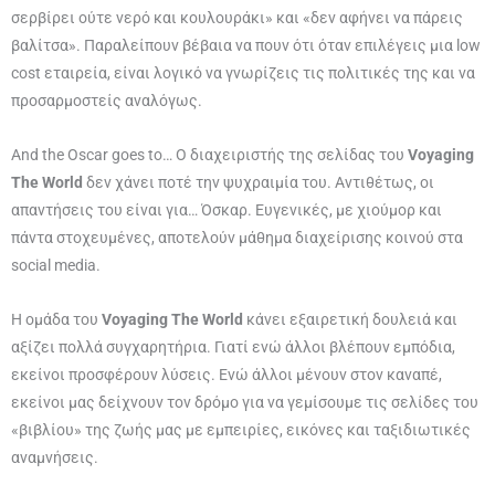
σερβίρει ούτε νερό και κουλουράκι» και «δεν αφήνει να πάρεις
βαλίτσα». Παραλείπουν βέβαια να πουν ότι όταν επιλέγεις μια low
cost εταιρεία, είναι λογικό να γνωρίζεις τις πολιτικές της και να
προσαρμοστείς αναλόγως.
And the Oscar goes to… Ο διαχειριστής της σελίδας του
Voyaging
The World
δεν χάνει ποτέ την ψυχραιμία του. Αντιθέτως, οι
απαντήσεις του είναι για… Όσκαρ. Ευγενικές, με χιούμορ και
πάντα στοχευμένες, αποτελούν μάθημα διαχείρισης κοινού στα
social media.
Η ομάδα του
Voyaging The World
κάνει εξαιρετική δουλειά και
αξίζει πολλά συγχαρητήρια. Γιατί ενώ άλλοι βλέπουν εμπόδια,
εκείνοι προσφέρουν λύσεις. Ενώ άλλοι μένουν στον καναπέ,
εκείνοι μας δείχνουν τον δρόμο για να γεμίσουμε τις σελίδες του
«βιβλίου» της ζωής μας με εμπειρίες, εικόνες και ταξιδιωτικές
αναμνήσεις.