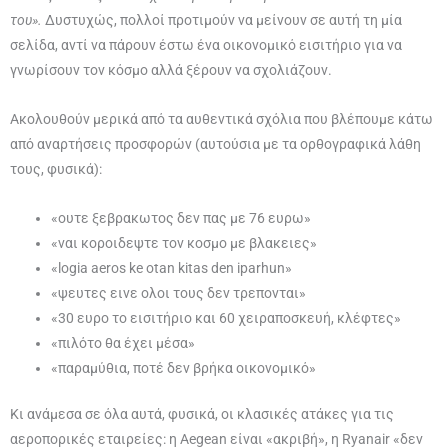
του».
Δυστυχώς, πολλοί προτιμούν να μείνουν σε αυτή τη μία
σελίδα, αντί να πάρουν έστω ένα οικονομικό εισιτήριο για να
γνωρίσουν τον κόσμο αλλά ξέρουν να σχολιάζουν.
Ακολουθούν μερικά από τα αυθεντικά σχόλια που βλέπουμε κάτω
από αναρτήσεις προσφορών (αυτούσια με τα ορθογραφικά λάθη
τους, φυσικά):
«ουτε ξεβρακωτος δεν πας με 76 ευρω»
«ναι κοροιδεψτε τον κοσμο με βλακειες»
«logia aeros ke otan kitas den iparhun»
«ψευτες εινε ολοι τους δεν τρεπονται»
«30 ευρο το εισιτήριο και 60 χειραποσκευή, κλέφτες»
«πιλότο θα έχει μέσα»
«παραμύθια, ποτέ δεν βρήκα οικονομικό»
Κι ανάμεσα σε όλα αυτά, φυσικά, οι κλασικές ατάκες για τις
αεροπορικές εταιρείες: η Aegean είναι «ακριβή», η Ryanair «δεν