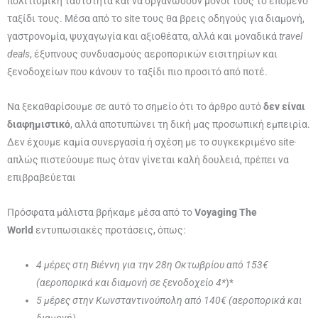
πολιτισμική ταυτότητα και να οργανώσουν μόνοι τους το επόμενο
ταξίδι τους. Μέσα από το site τους θα βρεις οδηγούς για διαμονή,
γαστρονομία, ψυχαγωγία και αξιοθέατα, αλλά και μοναδικά
travel
deals
, έξυπνους συνδυασμούς αεροπορικών εισιτηρίων και
ξενοδοχείων που κάνουν το ταξίδι πιο προσιτό από ποτέ.
Να ξεκαθαρίσουμε σε αυτό το σημείο ότι το άρθρο αυτό
δεν είναι
διαφημιστικό
, αλλά αποτυπώνει τη δική μας προσωπική εμπειρία.
Δεν έχουμε καμία συνεργασία ή σχέση με το συγκεκριμένο site·
απλώς πιστεύουμε πως όταν γίνεται καλή δουλειά, πρέπει να
επιβραβεύεται
Πρόσφατα μάλιστα βρήκαμε μέσα από το
Voyaging The
World
εντυπωσιακές προτάσεις, όπως:
4 μέρες στη Βιέννη για την 28η Οκτωβρίου από 153€
(αεροπορικά και διαμονή σε ξενοδοχείο 4*
)*
5 μέρες στην Κωνσταντινούπολη από 140€ (αεροπορικά και
διαμονή)