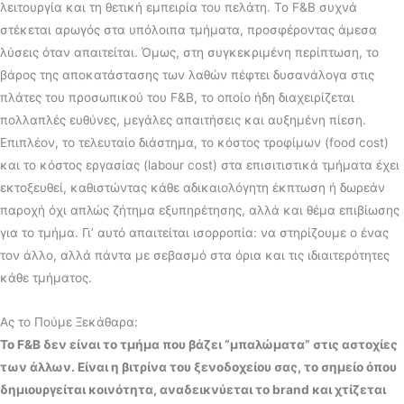
λειτουργία και τη θετική εμπειρία του πελάτη. Το F&B συχνά
στέκεται αρωγός στα υπόλοιπα τμήματα, προσφέροντας άμεσα
λύσεις όταν απαιτείται. Όμως, στη συγκεκριμένη περίπτωση, το
βάρος της αποκατάστασης των λαθών πέφτει δυσανάλογα στις
πλάτες του προσωπικού του F&B, το οποίο ήδη διαχειρίζεται
πολλαπλές ευθύνες, μεγάλες απαιτήσεις και αυξημένη πίεση.
Επιπλέον, το τελευταίο διάστημα, το κόστος τροφίμων (food cost)
και το κόστος εργασίας (labour cost) στα επισιτιστικά τμήματα έχει
εκτοξευθεί, καθιστώντας κάθε αδικαιολόγητη έκπτωση ή δωρεάν
παροχή όχι απλώς ζήτημα εξυπηρέτησης, αλλά και θέμα επιβίωσης
για το τμήμα. Γι’ αυτό απαιτείται ισορροπία: να στηρίζουμε ο ένας
τον άλλο, αλλά πάντα με σεβασμό στα όρια και τις ιδιαιτερότητες
κάθε τμήματος.
Ας το Πούμε Ξεκάθαρα:
Το F&B δεν είναι το τμήμα που βάζει “μπαλώματα” στις αστοχίες
των άλλων. Είναι η βιτρίνα του ξενοδοχείου σας, το σημείο όπου
δημιουργείται κοινότητα, αναδεικνύεται το brand και χτίζεται