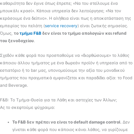
καθαριότητα δεν έγινε όπως έπρεπε; «Να του στείλουμε ένα
μπουκάλι κρασί». Κάποια υπηρεσία δεν λειτούργησε; «Να τον
κεράσουμε ένα δείπνο». Η αλήθεια είναι πως η αποκατάσταση της
εμπειρίας του πελάτη (
service recovery
) είναι ζωτικής σημασίας.
Όμως,
το
τμήμα F&B
δεν είναι το τμήμα απολογιών και refund
του ξενοδοχείου
.
Σχεδόν κάθε φορά που προσπαθούμε να «διορθώσουμε» το λάθος
κάποιου άλλου τμήματος με ένα δωρεάν προϊόν ή υπηρεσία από το
εστιατόριο ή το bar μας, υπονομεύουμε την αξία του μοναδικού
τμήματος που πραγματικά εμφανίζεται και παραδίδει αξία: το Food
and Beverage.
F&B: Το Τμήμα-Θυσία για τα Λάθη και αστοχίες των Άλλων;
Ας το σκεφτούμε ψύχραιμα:
Το F&B δεν πρέπει να είναι το default damage control.
Δεν
γίνεται κάθε φορά που κάποιος κάνει λάθος, να γυρίζουμε