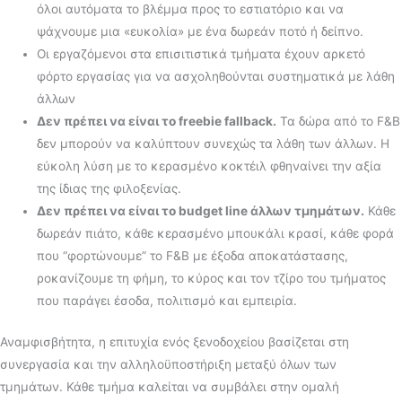
όλοι αυτόματα το βλέμμα προς το εστιατόριο και να
ψάχνουμε μια «ευκολία» με ένα δωρεάν ποτό ή δείπνο.
Οι εργαζόμενοι στα επισιτιστικά τμήματα έχουν αρκετό
φόρτο εργασίας για να ασχοληθούνται συστηματικά με λάθη
άλλων
Δεν πρέπει να είναι το freebie fallback.
Τα δώρα από το F&B
δεν μπορούν να καλύπτουν συνεχώς τα λάθη των άλλων. Η
εύκολη λύση με το κερασμένο κοκτέιλ φθηναίνει την αξία
της ίδιας της φιλοξενίας.
Δεν πρέπει να είναι το budget line άλλων τμημάτων.
Κάθε
δωρεάν πιάτο, κάθε κερασμένο μπουκάλι κρασί, κάθε φορά
που “φορτώνουμε” το F&B με έξοδα αποκατάστασης,
ροκανίζουμε τη φήμη, το κύρος και τον τζίρο του τμήματος
που παράγει έσοδα, πολιτισμό και εμπειρία.
Αναμφισβήτητα, η επιτυχία ενός ξενοδοχείου βασίζεται στη
συνεργασία και την αλληλοϋποστήριξη μεταξύ όλων των
τμημάτων. Κάθε τμήμα καλείται να συμβάλει στην ομαλή