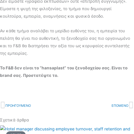
Δεν είμαστε «γραφείο εκπτώσεων» ούτε «επιτροπή συγγνώμης».
Είμαστε η ψυχή της φιλοξενίας, το τμήμα που δημιουργεί
κουλτούρα, εμπειρία, αναμνήσεις και φυσικά έσοδο.
Αν κάθε τμήμα αναλάβει το μερίδιο ευθύνης του, η εμπειρία του
πελάτη θα γίνει πιο αυθεντική, το ξενοδοχείο σας πιο οργανωμένο
και το F&B θα διατηρήσει την αξία του ως κορυφαίος συντελεστής
της εμπειρίας.
Το F&B δεν είναι το “hansaplast” του ξενοδοχείου σας. Είναι το
brand σας. Προστατέψτε το.
Prev
ΠΡΟΗΓΟΥΜΕΝΟ
ΕΠΟΜΕΝΟ
N
Σχετικά άρθρα