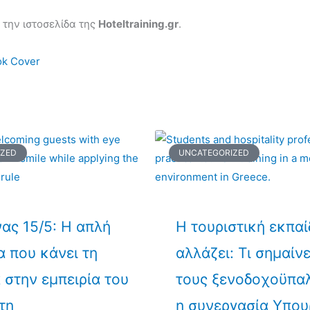
 την ιστοσελίδα της
Hoteltraining.gr
.
IZED
UNCATEGORIZED
ας 15/5: Η απλή
Η τουριστική εκπα
α που κάνει τη
αλλάζει: Τι σημαίνε
 στην εμπειρία του
τους ξενοδοχοϋπα
τη
η συνεργασία Υπου