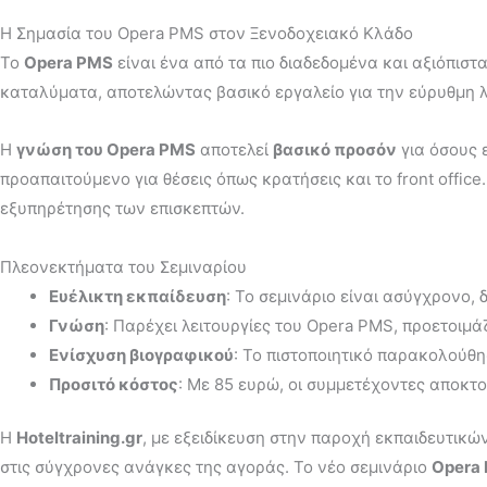
Η Σημασία του Opera PMS στον Ξενοδοχειακό Κλάδο
Το
Opera PMS
είναι ένα από τα πιο διαδεδομένα και αξιόπισ
καταλύματα, αποτελώντας βασικό εργαλείο για την εύρυθμη λ
Η
γνώση του Opera PMS
αποτελεί
βασικό προσόν
για όσους 
προαπαιτούμενο για θέσεις όπως κρατήσεις και το front offi
εξυπηρέτησης των επισκεπτών.
Πλεονεκτήματα του Σεμιναρίου
Ευέλικτη εκπαίδευση
: Το σεμινάριο είναι ασύγχρονο
Γνώση
: Παρέχει λειτουργίες του Opera PMS, προετοιμ
Ενίσχυση βιογραφικού
: Το πιστοποιητικό παρακολούθη
Προσιτό κόστος
: Με 85 ευρώ, οι συμμετέχοντες αποκ
Η
Hoteltraining.gr
, με εξειδίκευση στην παροχή εκπαιδευτικ
στις σύγχρονες ανάγκες της αγοράς. Το νέο σεμινάριο
Opera