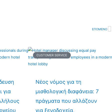
ΕΠΟΜΕΝΟ
N
CUSTOMER SERVICE
ίδευση
Νέος νόμος για τη
ι για
μισθολογική διαφάνεια: 7
λλήλους
πράγματα που αλλάζουν
ργείου
για ξενοδοχεία,