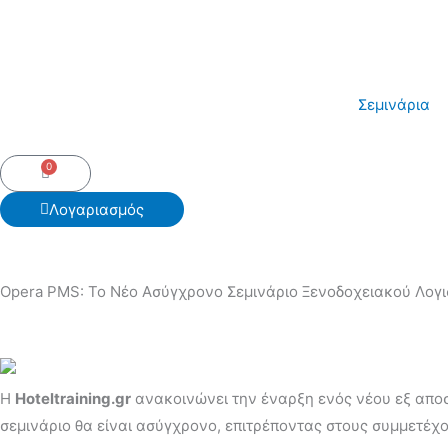
Skip
to
content
Σεμινάρια
0
Cart
Λογαριασμός
Opera PMS: Το Νέο Ασύγχρονο Σεμινάριο Ξενοδοχειακού Λογισμ
Η
Hoteltraining.gr
ανακοινώνει την έναρξη ενός νέου εξ απο
σεμινάριο θα είναι ασύγχρονο, επιτρέποντας στους συμμετέχο