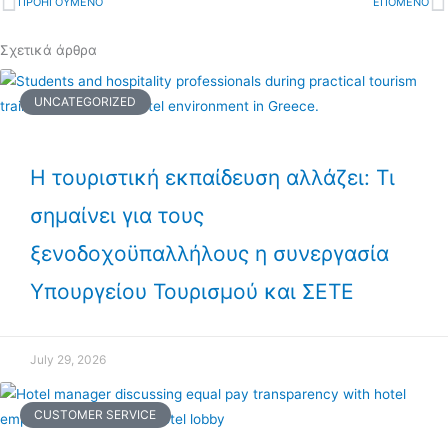
Prev
ΠΡΟΗΓΟΥΜΕΝΟ
ΕΠΟΜΕΝΟ
N
Σχετικά άρθρα
UNCATEGORIZED
Η τουριστική εκπαίδευση αλλάζει: Τι
σημαίνει για τους
ξενοδοχοϋπαλλήλους η συνεργασία
Υπουργείου Τουρισμού και ΣΕΤΕ
July 29, 2026
CUSTOMER SERVICE