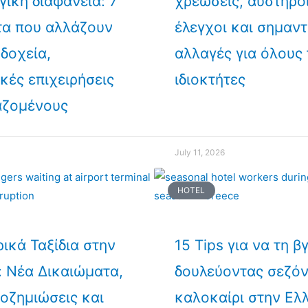
γική διαφάνεια: 7
χρεώσεις, αυστηρο
α που αλλάζουν
έλεγχοι και σημαντ
οδοχεία,
αλλαγές για όλους
ικές επιχειρήσεις
ιδιοκτήτες
αζομένους
July 11, 2026
HOTEL
ικά Ταξίδια στην
15 Tips για να τη β
 Νέα Δικαιώματα,
δουλεύοντας σεζό
οζημιώσεις και
καλοκαίρι στην Ελ