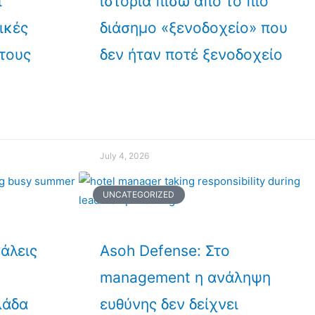
ί
ιστορία πίσω από το πιο
ικές
διάσημο «ξενοδοχείο» που
 τους
δεν ήταν ποτέ ξενοδοχείο
July 4, 2026
UNCATEGORIZED
γάλεις
Asoh Defense: Στο
ν
management η ανάληψη
λάδα
ευθύνης δεν δείχνει