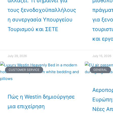
αλλάζει: Τι σημαίνει για
μισθολο
τους ξενοδοχοϋπαλλήλους
πράγματ
η συνεργασία Υπουργείου
για ξεν
Τουρισμού και ΣΕΤΕ
τουριστ
και εργ
July 29, 2026
July 15, 2026
CUSTOMER SERVICE
GENERAL
Αεροπορ
Πώς η Westin δημιούργησε
Ευρώπη:
μια επιχείρηση
Νέες Απ