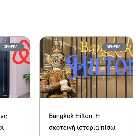
GENERAL
GENERAL
έες
Bangkok Hilton: Η
οί
σκοτεινή ιστορία πίσω