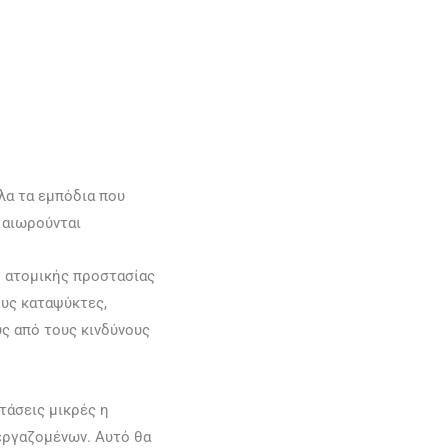
λα τα εμπόδια που
 αιωρούνται
ό ατομικής προστασίας
υς καταψύκτες,
ς από τους κινδύνους
τάσεις μικρές η
 εργαζομένων. Αυτό θα