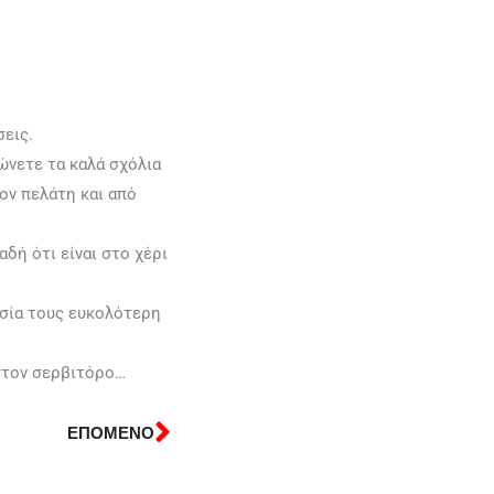
εις.
ώνετε τα καλά σχόλια
ον πελάτη και από
δή ότι είναι στο χέρι
ασία τους ευκολότερη
 στον σερβιτόρο…
ΕΠΟΜΕΝΟ
Next