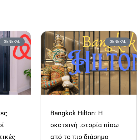
GENERAL
GENERAL
έες
Bangkok Hilton: Η
οί
σκοτεινή ιστορία πίσω
τικές
από το πιο διάσημο