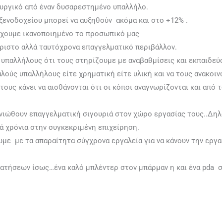
ουργικό από έναν δυσαρεστημένο υπαλλήλο.
ξενοδοχείου μπορεί να αυξηθούν ακόμα και στο +12% .
έχουμε ικανοποιημένο το προσωπικό μας
άριστο αλλά ταυτόχρονα επαγγελματικό περιβάλλον.
 υπαλλήλους ότι τους στηρίζουμε με αναβαθμίσεις και εκπαιδεύσ
λούς υπαλλήλους είτε χρηματική είτε υλική και να τους ανακοιν
ους κάνει να αισθάνονται ότι οι κόποι αναγνωρίζονται και από τ
νιώθουν επαγγελματική σιγουριά στον χώρο εργασίας τους..Δηλα
ά χρόνια στην συγκεκριμένη επιχείρηση.
με με τα απαραίτητα σύγχρονα εργαλεία για να κάνουν την εργ
ατήσεων ίσως…ένα καλό μπλέντερ στον μπάρμαν η και ένα pda