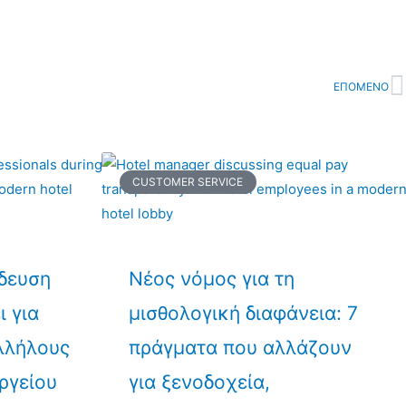
ΕΠΟΜΕΝΟ
N
CUSTOMER SERVICE
ίδευση
Νέος νόμος για τη
ι για
μισθολογική διαφάνεια: 7
λλήλους
πράγματα που αλλάζουν
ργείου
για ξενοδοχεία,