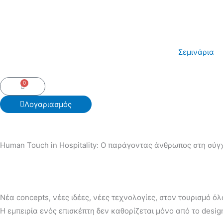
Skip
to
content
Σεμινάρια
0
Cart
Λογαριασμός
Human Touch in Hospitality: Ο παράγοντας άνθρωπος στη σύγ
Νέα concepts, νέες ιδέες, νέες τεχνολογίες, στον τουρισμό 
Η εμπειρία ενός επισκέπτη δεν καθορίζεται μόνο από το desig