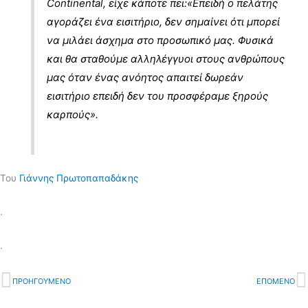
Continental, είχε κάποτε πει:«Επειδή ο πελάτης
αγοράζει ένα εισιτήριο, δεν σημαίνει ότι μπορεί
να μιλάει άσχημα στο προσωπικό μας. Φυσικά
και θα σταθούμε αλληλέγγυοι στους ανθρώπους
μας όταν ένας ανόητος απαιτεί δωρεάν
εισιτήριο επειδή δεν του προσφέραμε ξηρούς
καρπούς».
Του
Γιάννης Πρωτοπαπαδάκης
.
.
Prev
ΠΡΟΗΓΟΥΜΕΝΟ
ΕΠΟΜΕΝΟ
N