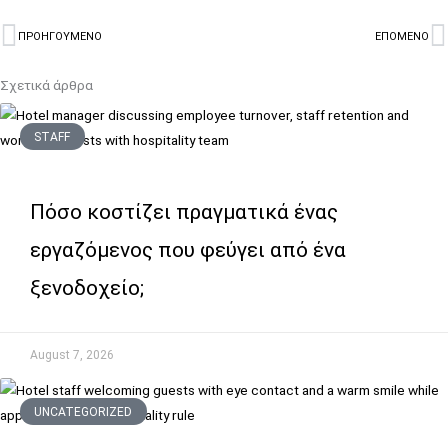
ΠΡΟΗΓΟΥΜΕΝΟ
ΕΠΟΜΕΝΟ
Prev
N
Σχετικά άρθρα
STAFF
Πόσο κοστίζει πραγματικά ένας
εργαζόμενος που φεύγει από ένα
ξενοδοχείο;
August 7, 2026
UNCATEGORIZED