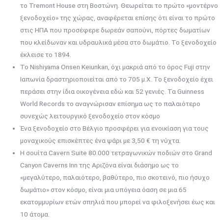
το Tremont House στη Βοστώνη. Θεωρείται το πρώτο «μοντέρνο
ξενοδοχείο» της χώρας, αναφέρεται επίσης ότι είναι το πρώτο
στις ΗΠΑ που προσέφερε δωρεάν σαπούνι, πόρτες δωματίων
που κλείδωναν και υδραυλικά μέσα στο δωμάτιο. Το ξενοδοχείο
έκλεισε το 1894.
Το Nishiyama Onsen Keiunkan, όχι μακριά από το όρος Fuji στην
Ιαπωνία δραστηριοποιείται από το 705 μ.Χ. Το ξενοδοχείο έχει
περάσει στην ίδια οικογένεια εδώ και 52 γενιές. Τα Guinness
World Records το αναγνώρισαν επίσημα ως το παλαιότερο
συνεχώς λειτουργικό ξενοδοχείο στον κόσμο
Ένα ξενοδοχείο στο Βέλγιο προσφέρει για ενοικίαση για τους
μοναχικούς επισκέπτες ένα ψάρι με 3,50 € τη νύχτα.
Η σουίτα Cavern Suite 80.000 τετραγωνικών ποδιών στο Grand
Canyon Caverns Inn της Αριζόνα είναι διάσημο ως το
«μεγαλύτερο, παλαιότερο, βαθύτερο, πιο σκοτεινό, πιο ήσυχο
δωμάτιο» στον κόσμο, είναι μια υπόγεια όαση σε μια 65
εκατομμυρίων ετών σπηλιά που μπορεί να φιλοξενήσει έως και
10 άτομα.