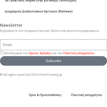
56 Πρακτικές Μάρκετινγκ για Μικρά Ξενοδοχεία
Διαχείριση Διαδικτυακών Κριτικών (Reviews)
Newsletter
Εγγραφείτε στο ενημερωτικό μας δελτίο και μείνετε ενημερωμένοι.
Email
Αποδέχομαι του
Όρους Χρήσης
και την
Πολιτική απορρήτου
Subscribe
© All rights reserved 2025 HotelTraining.gr
Όροι & Προϋποθέσεις
Πολιτική απορρήτου