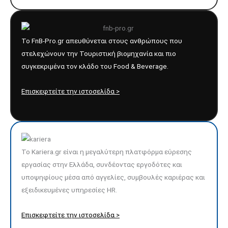
Το FnB-Pro.gr απευθύνεται στους ανθρώπους που
στελεχώνουν την Τουριστική βιομηχανία και πιο
συγκεκριμένα τον κλάδο του Food & Beverage.
Επισκεφτείτε την ιστοσελίδα >
Το Kariera.gr είναι η μεγαλύτερη πλατφόρμα εύρεσης
εργασίας στην Ελλάδα, συνδέοντας εργοδότες και
υποψηφίους μέσα από αγγελίες, συμβουλές καριέρας και
εξειδικευμένες υπηρεσίες HR.
Επισκεφτείτε την ιστοσελίδα >